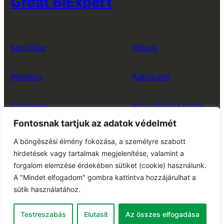
Great BiExpert
Kezdőlap
Rólunk
Wisebox
Kapcsolat
Partnerek
Konzultációt kérek
Fontosnak tartjuk az adatok védelmét
A böngészési élmény fokozása, a személyre szabott
Elérhetőség
Adatkezelési tájékoztató
hirdetések vagy tartalmak megjelenítése, valamint a
forgalom elemzése érdekében sütiket (cookie) használunk.
info@greatbiexpert.hu
A "Mindet elfogadom" gombra kattintva hozzájárulhat a
sütik használatához.
Copyright © Great BiExpert┃ Minden jog fenntartva!
Testreszabás
Elutasít
Az összes elfogadása
Created and designed by
Movement Makerz